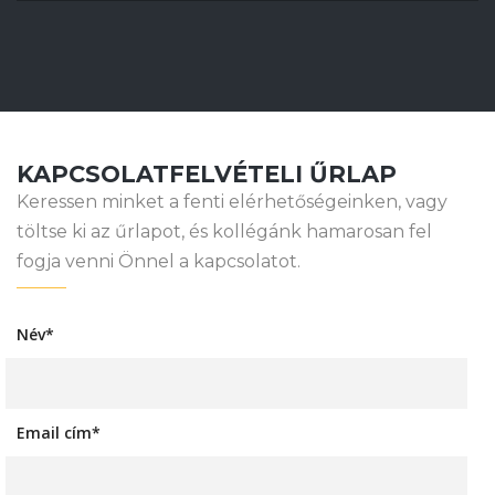
KAPCSOLATFELVÉTELI ŰRLAP
Keressen minket a fenti elérhetőségeinken, vagy
töltse ki az űrlapot, és kollégánk hamarosan fel
fogja venni Önnel a kapcsolatot.
Név*
Email cím*