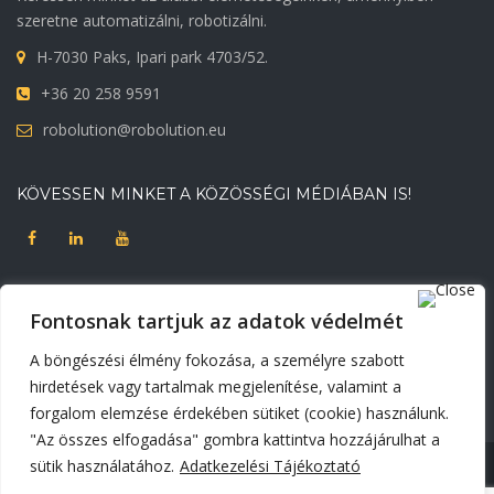
szeretne automatizálni, robotizálni.
H-7030 Paks, Ipari park 4703/52.
+36 20 258 9591
robolution@robolution.eu
KÖVESSEN MINKET A KÖZÖSSÉGI MÉDIÁBAN IS!
DOKUMENTUMOK
Fontosnak tartjuk az adatok védelmét
Adatvédelmi tájékoztató
Korábbi weblapunk
A böngészési élmény fokozása, a személyre szabott
Süti beállítások módosítása
hirdetések vagy tartalmak megjelenítése, valamint a
forgalom elemzése érdekében sütiket (cookie) használunk.
"Az összes elfogadása" gombra kattintva hozzájárulhat a
sütik használatához.
Adatkezelési Tájékoztató
© Copyright 2025 - Minden jog fenntartva. | Robolution | Weboldalt