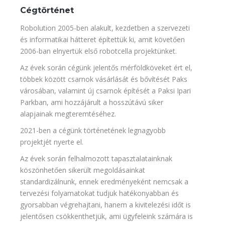
Cégtörténet
Robolution 2005-ben alakult, kezdetben a szervezeti
és informatikai hátteret építettük ki, amit követően
2006-ban elnyertük első robotcella projektünket.
Az évek során cégünk jelentős mérföldköveket ért el,
többek között csarnok vásárlását és bővítését Paks
városában, valamint új csarnok építését a Paksi Ipari
Parkban, ami hozzájárult a hosszútávú siker
alapjainak megteremtéséhez.
2021-ben a cégünk történetének legnagyobb
projektjét nyerte el.
Az évek során felhalmozott tapasztalatainknak
köszönhetően sikerült megoldásainkat
standardizálnunk, ennek eredményeként nemcsak a
tervezési folyamatokat tudjuk hatékonyabban és
gyorsabban végrehajtani, hanem a kivitelezési időt is
jelentősen csökkenthetjük, ami ügyfeleink számára is