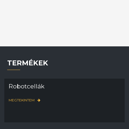
automatizálás területén.
TOVÁBB OLVASOM
TERMÉKEK
Robotcellák
MEGTEKINTEM